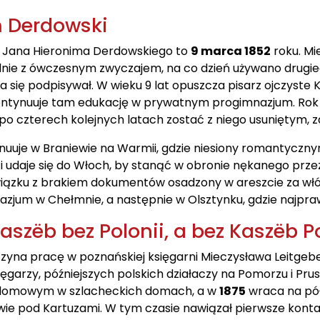
 Derdowski
 Jana Hieronima Derdowskiego to
9 marca 1852
roku. Mi
odnie z ówczesnym zwyczajem, na co dzień używano drugie
a się podpisywał. W wieku 9 lat opuszcza pisarz ojczyste K
ntynuuje tam edukację w prywatnym progimnazjum. Rok pó
po czterech kolejnych latach zostać z niego usuniętym, za
nuuje w Braniewie na Warmii, gdzie niesiony romantyczn
i udaje się do Włoch, by stanąć w obronie nękanego przez
wiązku z brakiem dokumentów osadzony w areszcie za włó
nazjum w Chełmnie, a następnie w Olsztynku, gdzie najpr
szëb bez Polonii, a bez Kaszëb Po
yna pracę w poznańskiej księgarni Mieczysława Leitgeber
ięgarzy, późniejszych polskich działaczy na Pomorzu i P
domowym w szlacheckich domach, a w
1875
wraca na pół
ie pod Kartuzami. W tym czasie nawiązał pierwsze konta