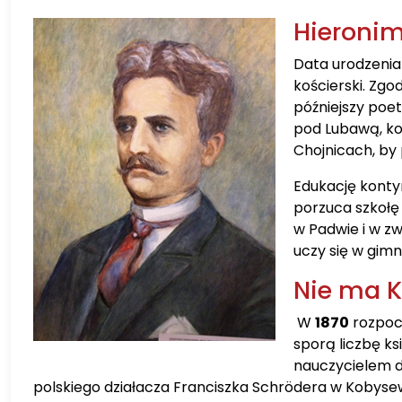
Hieronim
Data urodzenia
kościerski. Zg
późniejszy poet
pod Lubawą, ko
Chojnicach, by 
Edukację konty
porzuca szkołę 
w Padwie i w z
uczy się w gim
Nie ma Ka
W
1870
rozpocz
sporą liczbę ks
nauczycielem 
polskiego działacza Franciszka Schrödera w Kobysew