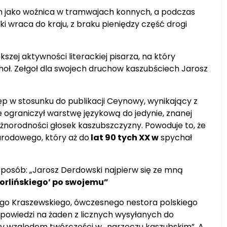
tam jako woźnica w tramwajach konnych, a podczas
 wraca do kraju, z braku pieniędzy część drogi
kszej aktywności literackiej pisarza, na który
hoł. Zełgoł dla swojech druchow kaszubściech Jarosz
tęp w stosunku do publikacji Ceynowy, wynikający z
ne ograniczył warstwę językową do jedynie, znanej
różnorodności głosek kaszubszczyzny. Powoduje to, że
narodowego, który aż do
lat 90 tych XX w
spychał
sposób: „Jarosz Derdowski najpierw się ze mną
orlińskiego’ po swojemu”
cego Kraszewskiego, ówczesnego nestora polskiego
dpowiedzi na żaden z licznych wysyłanych do
asy względem twórczości w „narzeczu kaszubskim”. A