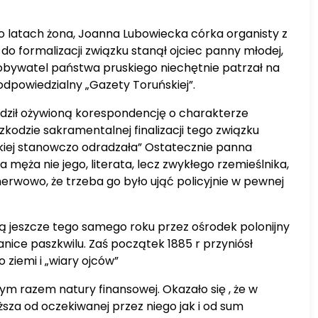
po latach żona, Joanna Lubowiecka córka organisty z
do formalizacji związku stanął ojciec panny młodej,
y obywatel państwa pruskiego niechętnie patrzał na
odpowiedzialny „Gazety Toruńskiej”.
wadził ożywioną korespondencję o charakterze
kodzie sakramentalnej finalizacji tego związku
skiej stanowczo odradzała” Ostatecznie panna
ęża nie jego, literata, lecz zwykłego rzemieślnika,
nerwowo, że trzeba go było ująć policyjnie w pewnej
 jeszcze tego samego roku przez ośrodek polonijny
nice paszkwilu. Zaś początek 1885 r przyniósł
 ziemi i „wiary ojców”
m razem natury finansowej. Okazało się , że w
za od oczekiwanej przez niego jak i od sum