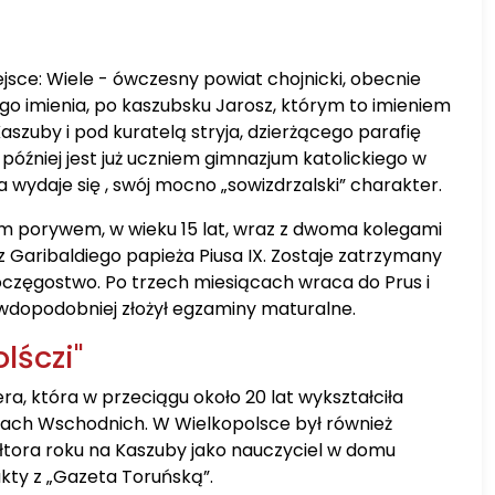
ejsce: Wiele - ówczesny powiat chojnicki, obecnie
go imienia, po kaszubsku Jarosz, którym to imieniem
aszuby i pod kuratelą stryja, dzierżącego parafię
źniej jest już uczniem gimnazjum katolickiego w
 wydaje się , swój mocno „sowizdrzalski” charakter.
ym porywem, w wieku 15 lat, wraz z dwoma kolegami
 Garibaldiego papieża Piusa IX. Zostaje zatrzymany
częgostwo. Po trzech miesiącach wraca do Prus i
awdopodobniej złożył egzaminy maturalne.
lśczi"
a, która w przeciągu około 20 lat wykształciła
rusach Wschodnich. W Wielkopolsce był również
tora roku na Kaszuby jako nauczyciel w domu
kty z „Gazeta Toruńską”.