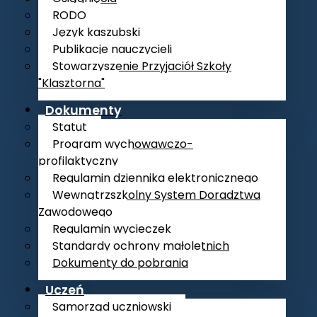
RODO
Język kaszubski
Publikacje nauczycieli
Stowarzyszenie Przyjaciół Szkoły
"Klasztorna"
Dokumenty
Statut
Program wychowawczo-
profilaktyczny
Regulamin dziennika elektronicznego
Wewnątrzszkolny System Doradztwa
Zawodowego
Regulamin wycieczek
Standardy ochrony małoletnich
Dokumenty do pobrania
Uczeń
Samorząd uczniowski