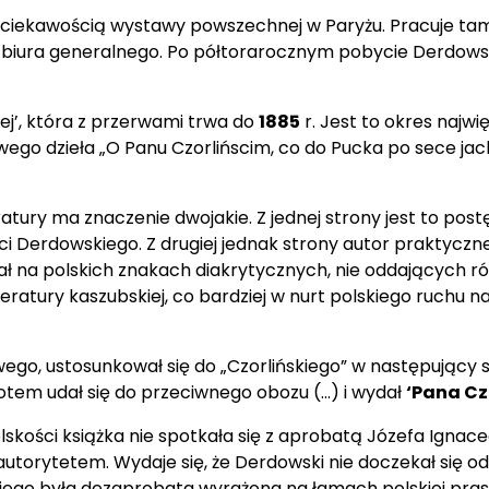
m.in. ciekawością wystawy powszechnej w Paryżu. Pracuje 
biura generalnego. Po półtorarocznym pobycie Derdowski
j’, która z przerwami trwa do
1885
r. Jest to okres najwię
wego dzieła „O Panu Czorlińscim, co do Pucka po sece jac
eratury ma znaczenie dwojakie. Z jednej strony jest to pos
ści Derdowskiego. Z drugiej jednak strony autor praktycz
zował na polskich znakach diakrytycznych, nie oddających 
literatury kaszubskiej, co bardziej w nurt polskiego ruchu 
ego, ustosunkował się do „Czorlińskiego” w następujący 
otem udał się do przeciwnego obozu (...) i wydał
‘Pana Cz
skości książka nie spotkała się z aprobatą Józefa Igna
autorytetem. Wydaje się, że Derdowski nie doczekał się o
skiego była dezaprobata wyrażona na łamach polskiej pr