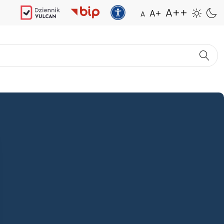
A++
A+
A