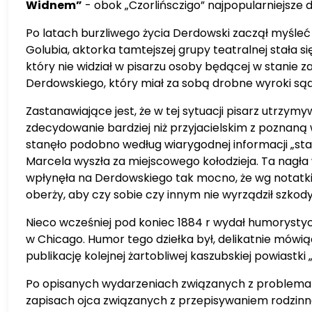
Widnem”
- obok „Czorlińsczigo” najpopularniejsze d
Po latach burzliwego życia Derdowski zaczął myśleć 
Golubia, aktorka tamtejszej grupy teatralnej stała s
który nie widział w pisarzu osoby będącej w stanie 
Derdowskiego, który miał za sobą drobne wyroki sądo
Zastanawiające jest, że w tej sytuacji pisarz utrz
zdecydowanie bardziej niż przyjacielskim z poznaną 
stanęło podobno według wiarygodnej informacji „sta
Marcela wyszła za miejscowego kołodzieja. Ta nagła 
wpłynęła na Derdowskiego tak mocno, że wg notatki „
oberży, aby czy sobie czy innym nie wyrządził szkod
Nieco wcześniej pod koniec 1884 r wydał humorysty
w Chicago. Humor tego dziełka był, delikatnie mówią
publikację kolejnej żartobliwej kaszubskiej powiastki
Po opisanych wydarzeniach związanych z problemami 
zapisach ojca związanych z przepisywaniem rodzinn