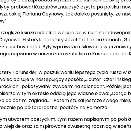
 gdyby próbował Kaszubów „nauczyć czysto po polsku mówić
 kaszubskiej Floriana Ceynowy, tak daleko posunięty, ze
wy”
egli, że książka idealnie wpisuje się w nurt narodowopol
Ceynowę. Historyk literatury Józef Tretiak na łamach „Gaz
a osobny naród. Były wprawdzie usiłowania w przeciwnym ki
ego, napisana w narzeczu kaszubskim o Kaszubach i dla
ty Toruńskiej” w poszukiwaniu lepszego życia rusza w św
ec opisuje w następujący sposób: „...autor ‘Czarlińskiego’ 
ackich i pokazywany ’żywcem’ na salonach”. Później jedzi
j pisarza w tym okresie oddają jego własne słowa: „Dotąd 
 śmiało do ócz mi zagląda...”. Potem szukał jeszcze swego m
atecznie po półtorarocznej podróży na Pomorze.
nym utworem poetyckim, tym razem napisanym po polsku, 
o wiejskie oraz zainspirowane dwusetną rocznicą wiedeń