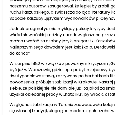
naszemu autorowi zasugerował, że lepiej by zrobił,
ruchu kaszubskiego, a zwłaszcza do ojca literatury
Sopocie Kaszuby „językiem wychowańców p. Ceyno
Jednak pragmatycznie myślący polscy krytycy dostrz
wśród słowiańskiej rodziny narodów, głoszone przez 
można uważać za osobny język, ani garstki Kaszubów z
Najlepszym tego dowodem jest książka p. Derdowski
do końca”
W sierpniu 1882 w związku z poważnym kryzysem „Gaze
być już w Warszawie, gdzie jego pobyt miejscowy bywal
dwutygodniowa sławą, rozrywany po herbatkach liter
powodzenia, próbuje stabilizacji w Krakowie. Nastró
siebie, że polskiej się nie dam, ale już i ta jakoś za
uzyskał obiecanej pracy w „Katoliku”, by wrócić ost
Względna stabilizacja w Toruniu zaowocowała kolej
się własnej tradycji, ulegające modom społeczeństw