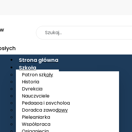
 w
Szukaj
osłych
Strona główna
Szkoła
Patron szkoły
Historia
Dyrekcja
Nauczyciele
Pedagog i psycholog
Doradca zawodowy
Pielęgniarka
Współpraca
Osiągnięcia