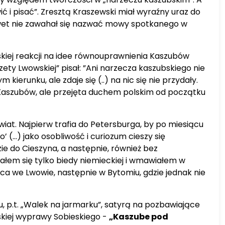
 i pisać”. Zresztą Kraszewski miał wyraźny uraz do
 nawet nie zawahał się nazwać mowy spotkanego w
skiej reakcji na idee równouprawnienia Kaszubów
ety Lwowskiej” pisał: ”Ani narzecza kaszubskiego nie
erunku, ale zdaje się (..) na nic się nie przydały.
 Kaszubów, ale przejęta duchem polskim od początku
iat. Najpierw trafia do Petersburga, by po miesiącu
(...) jako osobliwość i curiozum cieszy się
e do Cieszyna, a następnie, również bez
bałem się tylko biedy niemieckiej i wmawiałem w
iejsca we Lwowie, następnie w Bytomiu, gdzie jednak nie
p.t. „Walek na jarmarku”, satyrą na pozbawiające
skiej wyprawy Sobieskiego -
„Kaszube pod