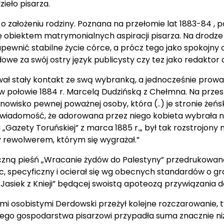
zieło pisarza.
o założeniu rodziny. Poznana na przełomie lat 1883-84 , 
ię obiektem matrymonialnych aspiracji pisarza. Na drodze 
zapewnić stabilne życie córce, a prócz tego jako spokojn
we za swój ostry język publicysty czy tez jako redaktor 
ymywał stały kontakt ze swą wybranką, a jednocześnie pro
w połowie 1884 r. Marcelą Dudzińską z Chełmna. Na przesz
nowisko pewnej poważnej osoby, która (..) je stronie żeń
wiadomość, że adorowana przez niego kobieta wybrała na m
Gazety Toruńskiej” z marca 1885 r.„ był tak rozstrojony 
y rewolwerem, którym się wygrażał.”
czną pieśń „Wracanie żydów do Palestyny” przedrukowaną
c, specyficzny i ocierał się wg obecnych standardów o gra
 „Jasiek z Knieji” będącej swoistą apoteozą przywiązania do
osobistymi Derdowski przeżył kolejne rozczarowanie, ty
ego gospodarstwa pisarzowi przypadła suma znacznie niżs