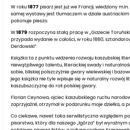
W roku
1877
pisarz jest już we Francji, wiedziony 
samej wystawy jest tłumaczem w dziale austriackim 
pokonuje pieszo.
W
1879
rozpoczyna stałą pracę w „Gazecie Toruńskie
przypada wydanie w całości, w roku 1880, sztandaro
Derdowski”.
Książka ta z punktu widzenia rozwoju kaszubskiej lit
niewątpliwego talentu, literackiej swady i naturalno
sobie, bliskiej polszczyźnie gwary wielewskiej i ba
jego książka nie tyle wpisuje się w naturalny rozwój 
kaszubszczyznę do roli polskiej gwary.
Florian Ceynowa, ojciec kaszubskiego ruchu narodow
zaprzyjaźnił, otrzymał w podarunku moje dziełka, a p
Co ciekawe, nawet taka serwilistyczna względem pol
pisarstwa, który dla naszego „łgôrza” był wyraźnym 
polskiego pisarza listów, a jedyną reakcją Kraszew