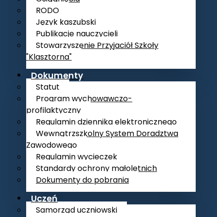
RODO
Język kaszubski
Publikacje nauczycieli
Stowarzyszenie Przyjaciół Szkoły
"Klasztorna"
Dokumenty
Statut
Program wychowawczo-
profilaktyczny
Regulamin dziennika elektronicznego
Wewnątrzszkolny System Doradztwa
Zawodowego
Regulamin wycieczek
Standardy ochrony małoletnich
Dokumenty do pobrania
Uczeń
Samorząd uczniowski