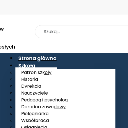
 w
Szukaj
osłych
Strona główna
Szkoła
Patron szkoły
Historia
Dyrekcja
Nauczyciele
Pedagog i psycholog
Doradca zawodowy
Pielęgniarka
Współpraca
Osiągnięcia