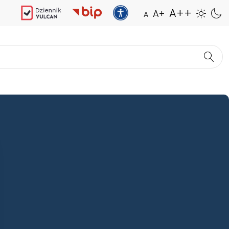
A++
A+
A